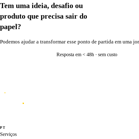
Tem uma ideia, desafio ou
produto que precisa
sair do
papel?
Podemos ajudar a transformar esse ponto de partida em uma jor
Resposta em < 48h · sem custo
Vamos conversar
→
Caporal
Studio de inovação e criação de produtos digitais orientados por dados, e
·
·
PT
EN
ES
Serviços