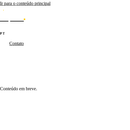
Ir para o conteúdo principal
Caporal
Serviços
Produtos
Cases
Blog
Sobre
·
·
PT
EN
ES
Contato
Caporal.Studio
/
Cases - Resultados que saíram do papel.
/
banco-enterpri
banco-enterprise-portal-investimentos
Conteúdo em breve.