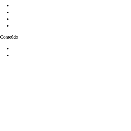
Sobre
Serviços
Produtos
Contato
Conteúdo
Blog
Cases
©
2026
Caporal.Studio
.
Todos os direitos reservados.
caporal.studio