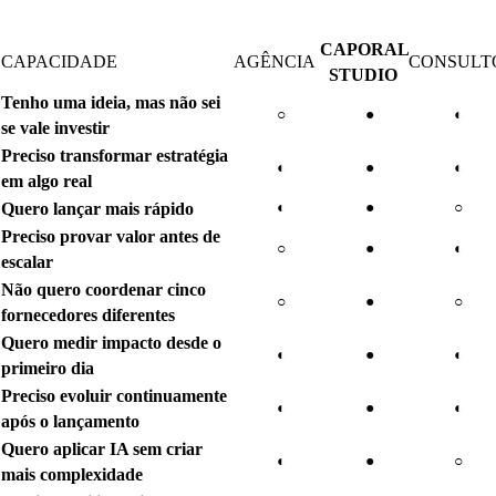
operação para transformar oportunidades em resultados reais.
CAPORAL
CAPACIDADE
AGÊNCIA
CONSULT
STUDIO
Tenho uma ideia, mas não sei
○
●
◐
se vale investir
Preciso transformar estratégia
◐
●
◐
em algo real
Quero lançar mais rápido
◐
●
○
Preciso provar valor antes de
○
●
◐
escalar
Não quero coordenar cinco
○
●
○
fornecedores diferentes
Quero medir impacto desde o
◐
●
◐
primeiro dia
Preciso evoluir continuamente
◐
●
◐
após o lançamento
Quero aplicar IA sem criar
◐
●
○
mais complexidade