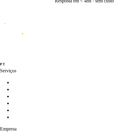
Resposta em < 48h · sem custo
Vamos conversar
→
Caporal
Studio de inovação e criação de produtos digitais orientados por dados,
experiência e inteligência artificial.
·
·
PT
EN
ES
Serviços
Innovation Programs
Product Strategy
Product Development
Product Intelligence
AI-Enabled Products
Product Growth
Empresa