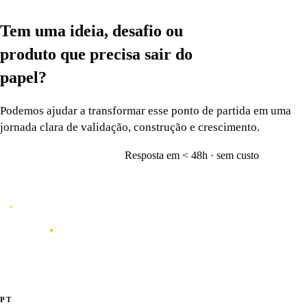
Tem uma ideia, desafio ou
produto que precisa
sair do
papel?
Podemos ajudar a transformar esse ponto de partida em uma
jornada clara de validação, construção e crescimento.
Resposta em < 48h · sem custo
Vamos conversar
→
Caporal
Studio de inovação e criação de produtos digitais orientados por dados,
experiência e inteligência artificial.
·
·
PT
EN
ES