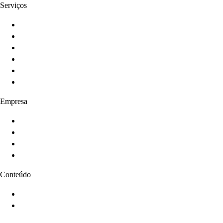
Serviços
Innovation Programs
Product Strategy
Product Development
Product Intelligence
AI-Enabled Products
Product Growth
Empresa
Sobre
Serviços
Produtos
Contato
Conteúdo
Blog
Cases