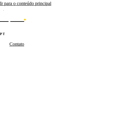
Ir para o conteúdo principal
Caporal
Serviços
Produtos
Cases
Blog
Sobre
·
·
PT
EN
ES
Contato
Caporal.Studio
/
Serviços
/
Product Intelligence
Dados não geram valor.
Decisões geram.
Criamos a camada de inteligência que conecta dados, métricas,
dashboards e rituais às decisões que fazem produtos e iniciativas
evoluírem.