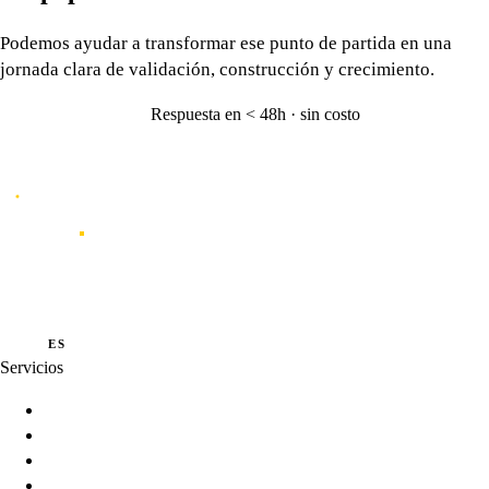
Podemos ayudar a transformar ese punto de partida en una
jornada clara de validación, construcción y crecimiento.
Respuesta en < 48h · sin costo
Hablemos
→
Caporal
Studio de innovación y creación de productos digitales orientados por
datos, experiencia e inteligencia artificial.
·
·
PT
EN
ES
Servicios
Innovation Programs
Product Strategy
Product Development
Product Intelligence