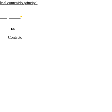
Ir al contenido principal
Caporal
Servicios
Productos
Cases
Blog
Sobre nosotros
·
·
PT
EN
ES
Contacto
Caporal.Studio
/
Serviços
/
Dev Software
Software que
escala.
Productos SaaS, plataformas internas y automatizaciones construidas
con la misma metodología que los productos propios de Caporal.
TypeScript, Node.js, APIs REST e integraciones enterprise.