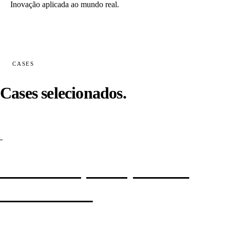
Inovação aplicada ao mundo real.
CASES
Cases selecionados.
-
Banco enterprise · portal de
investimentos
Reestruturação completa do funil orgânico: auditoria em 142k