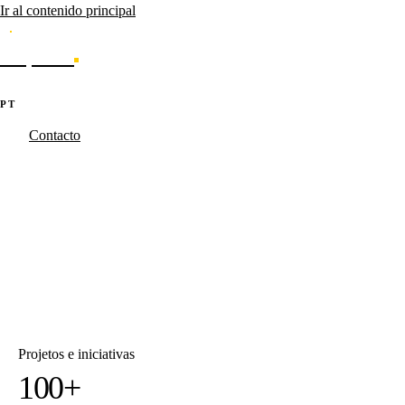
Ir al contenido principal
Caporal
Servicios
Productos
Cases
Blog
Sobre nosotros
·
·
PT
EN
ES
Contacto
Caporal.Studio
/
Cases
Resultados que
saíram do papel.
Projetos, produtos e iniciativas desenvolvidos para organizações que
precisavam transformar estratégia em execução.
Projetos e iniciativas
100
+