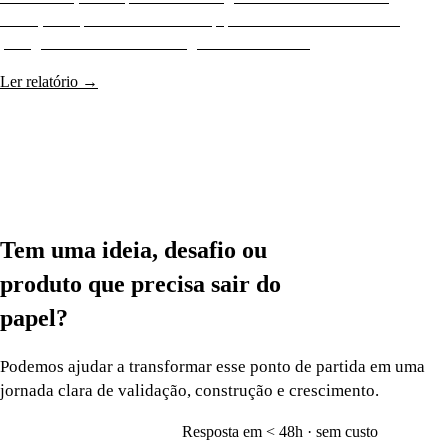
URLs, re-arquitetura semântica e pipeline de conteúdo assistido
por agentes. +312% receita orgânica em 9 meses.
Ler relatório
→
Tem uma ideia, desafio ou
produto que precisa
sair do
papel?
Podemos ajudar a transformar esse ponto de partida em uma
jornada clara de validação, construção e crescimento.
Resposta em < 48h · sem custo
Vamos conversar
→