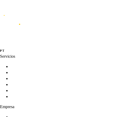
Caporal
Studio de innovación y creación de productos digitales orientados por
datos, experiencia e inteligencia artificial.
·
·
PT
EN
ES
Servicios
Innovation Programs
Product Strategy
Product Development
Product Intelligence
AI-Enabled Products
Product Growth
Empresa
Sobre nosotros