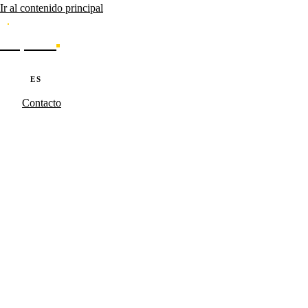
Ir al contenido principal
Caporal
Servicios
Productos
Cases
Blog
Sobre nosotros
·
·
PT
EN
ES
Contacto
Caporal.Studio
/
Serviços
/
SEO
Search como
infraestructura.
Auditoría de infraestructura de búsqueda para portales con 100k+ URL