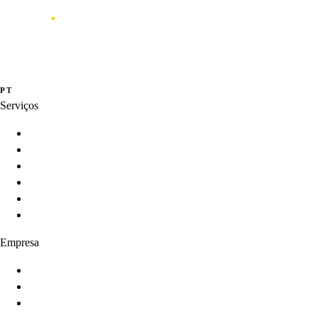
Caporal
Studio de inovação e criação de produtos digitais orientados por dados,
experiência e inteligência artificial.
·
·
PT
EN
ES
Serviços
Innovation Programs
Product Strategy
Product Development
Product Intelligence
AI-Enabled Products
Product Growth
Empresa
Sobre
Serviços
Produtos