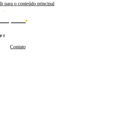
Ir para o conteúdo principal
Caporal
Serviços
Produtos
Cases
Blog
Sobre
·
·
PT
EN
ES
Contato
Caporal.Studio
/
Serviços
/
Dev Software & Apps
Software que
escala.
Produtos SaaS, plataformas internas e automações construídas com a
mesma metodologia dos produtos Caporal. TypeScript, Node.js, APIs
REST e integrações enterprise.