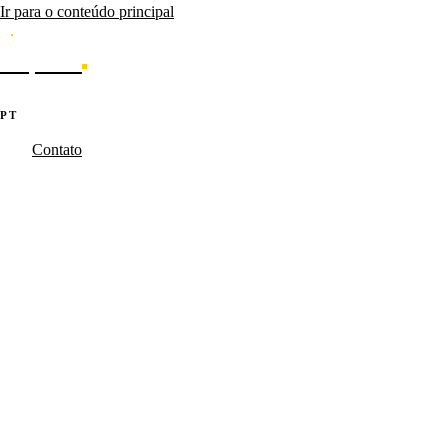
Ir para o conteúdo principal
Caporal
Serviços
Produtos
Cases
Blog
Sobre
·
·
PT
EN
ES
Contato
Caporal.Studio
/
Serviços
/
AI & Automation
Agentes que
executam.
Agentes LLM tunados para operações de marketing. Geração de
campanhas, monitoramento de SERP, hyper-personalização em escala
— com governance C-level via plataforma Starkstack.