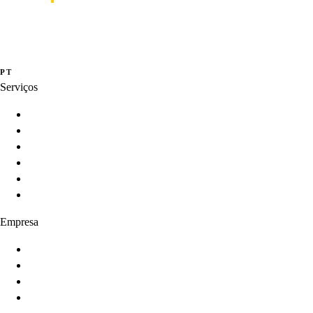
Studio de inovação e criação de produtos digitais orientados por dados,
experiência e inteligência artificial.
·
·
PT
EN
ES
Serviços
Innovation Programs
Product Strategy
Product Development
Product Intelligence
AI-Enabled Products
Product Growth
Empresa
Sobre
Serviços
Produtos
Contato