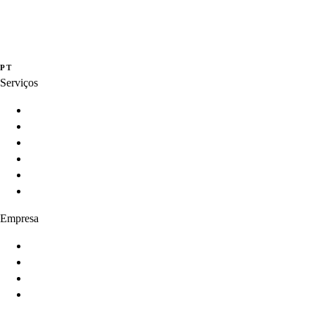
Studio de inovação e criação de produtos digitais orientados por dados,
experiência e inteligência artificial.
·
·
PT
EN
ES
Serviços
Innovation Programs
Product Strategy
Product Development
Product Intelligence
AI-Enabled Products
Product Growth
Empresa
Sobre
Serviços
Produtos
Contato